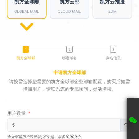
凯方全球邮
凯方云邮
凯方云推送
GLOBAL MAIL
CLOUD MAIL
EDM
凯方全球邮
绑定域名
实名信息
申请凯方全球邮
请按需选择您需要的凯方全球邮企业邮箱配置，购买后如需
增加用户，请联系您的专属顾问，灵活增减。
用户数量
个
企业邮箱用户数量最少5个起，最多10000个。