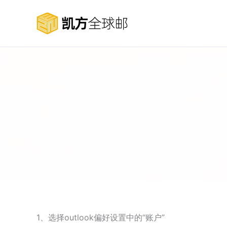
跳
至
内
容
1、选择outlook偏好设置中的“账户”