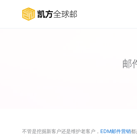
跳
至
内
容
邮
不管是挖掘新客户还是维护老客户，
EDM邮件营销
都