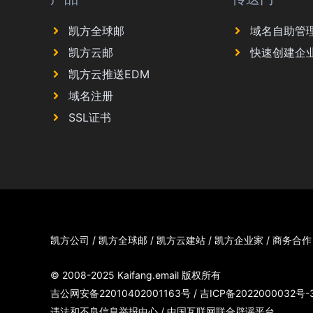
凯方全球邮
域名自助管
凯方云邮
快速创建企
凯方云推送EDM
域名注册
SSL证书
凯方公司
/
凯方全球邮
/
凯方云建站
/
凯方企业家
/
商务合作
© 2008-2025
Kaifang.email
版权所有
吉公网安备22010402001163号
/
吉ICP备2022000032号-
违法和不良信息举报中心
/
中国互联网联合辟谣平台