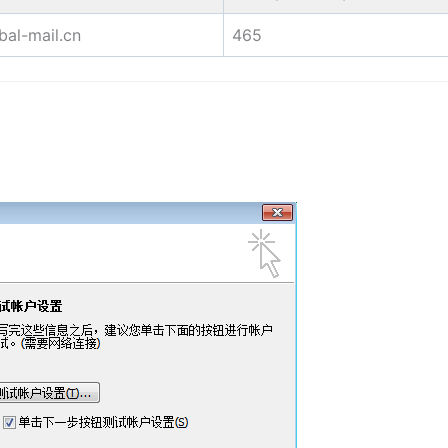
bal-mail.cn
465