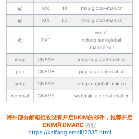
@
MX
10
mxu.global-mail.cn
@
MX
50
mxc.global-mail.cn
v=spf1
@
TXT
include:spfv.global-
mail.cn -all
imap
CNAME
imap-u.global-mail.cn
pop
CNAME
pop-u.global-mail.cn
smtp
CNAME
smtp-u.global-mail.cn
webmail
CNAME
webmail-u.global-mail.cn
海外部分邮箱拒收没有开启DKIM的邮件，推荐开启
DKIM和DMARC
教程
https://kaifang.email/2035.html