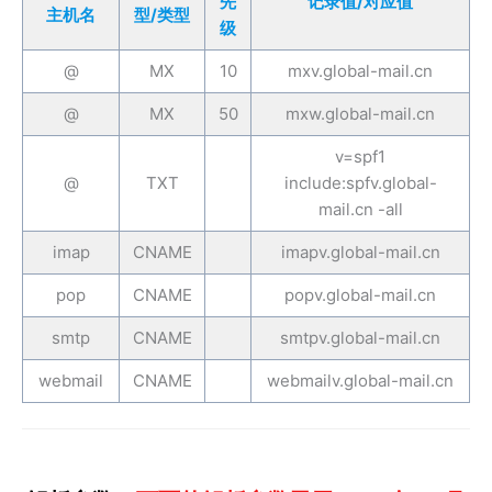
先
记录值/对应值
主机名
型/类型
级
@
MX
10
mxv.global-mail.cn
@
MX
50
mxw.global-mail.cn
v=spf1
@
TXT
include:spfv.global-
mail.cn -all
imap
CNAME
imapv.global-mail.cn
pop
CNAME
popv.global-mail.cn
smtp
CNAME
smtpv.global-mail.cn
webmail
CNAME
webmailv.global-mail.cn